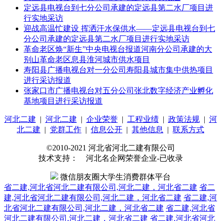
定远县电视台到七分公司承建的定远县第二水厂项目进
行实地采访
迎战高温忙建设 挥洒汗水保供水——定远县电视台到七
分公司承建的定远县第二水厂项目进行实地采访
革命老区焕“新生”中央电视台报道河南分公司承建的大
别山革命老区息县淮河城市供水项目
寿阳县广播电视台对一分公司寿阳县城市集中供热项目
进行采访报道
张家口市广播电视台对五分公司张北数字经济产业孵化
基地项目进行采访报道
河北二建
|
河北二建
|
企业荣誉
|
工程业绩
|
政策法规
|
河
北二建
|
党群工作
|
信息公开
|
其他信息
|
联系方式
©2010-2021 河北省河北二建有限公司
技术支持： 河北名企网荣誉企业-已收录
微信朋友圈大学生消费群体平台
省二建,河北省河北二建有限公司,河北二建，河北省二建
省二
建,河北省河北二建有限公司,河北二建，河北省二建
省二建,河
北省河北二建有限公司,河北二建，河北省二建
省二建,河北省
河北二建有限公司,河北二建，河北省二建
省二建,河北省河北