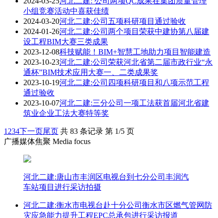
2024-03-25
河北二建: 公司两项QC成果在集团质量管理
小组竞赛活动中喜获佳绩
2024-03-20
河北二建:公司五项科研项目通过验收
2024-01-26
河北二建:公司两个项目荣获中建协第八届建
设工程BIM大赛三类成果
2023-12-08
科技赋能！BIM+智慧工地助力项目智能建造
2023-10-23
河北二建:公司荣获河北省第二届市政行业“永
通杯”BIM技术应用大赛一、二类成果奖
2023-10-19
河北二建:公司四项科研项目和八项示范工程
通过验收
2023-10-07
河北二建:三分公司一项工法获首届河北省建
筑业企业工法大赛特等奖
1
2
3
4
下一页
尾页
共 83 条记录 第 1/5 页
广播媒体焦聚 Media focus
河北二建:唐山市丰润区电视台到七分公司丰润汽
车站项目进行采访拍摄
河北二建:衡水市电视台赴十分公司衡水市区燃气管网防
灾应急能力提升工程EPC总承包进行采访报道