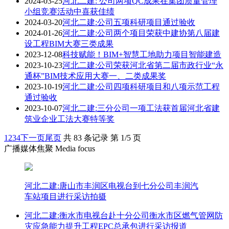
2024-03-25
河北二建: 公司两项QC成果在集团质量管理
小组竞赛活动中喜获佳绩
2024-03-20
河北二建:公司五项科研项目通过验收
2024-01-26
河北二建:公司两个项目荣获中建协第八届建
设工程BIM大赛三类成果
2023-12-08
科技赋能！BIM+智慧工地助力项目智能建造
2023-10-23
河北二建:公司荣获河北省第二届市政行业“永
通杯”BIM技术应用大赛一、二类成果奖
2023-10-19
河北二建:公司四项科研项目和八项示范工程
通过验收
2023-10-07
河北二建:三分公司一项工法获首届河北省建
筑业企业工法大赛特等奖
1
2
3
4
下一页
尾页
共 83 条记录 第 1/5 页
广播媒体焦聚 Media focus
河北二建:唐山市丰润区电视台到七分公司丰润汽
车站项目进行采访拍摄
河北二建:衡水市电视台赴十分公司衡水市区燃气管网防
灾应急能力提升工程EPC总承包进行采访报道