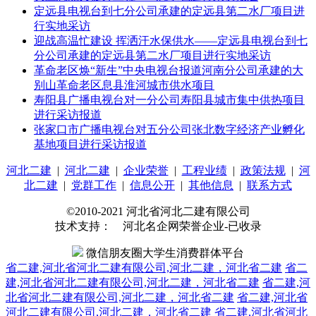
定远县电视台到七分公司承建的定远县第二水厂项目进
行实地采访
迎战高温忙建设 挥洒汗水保供水——定远县电视台到七
分公司承建的定远县第二水厂项目进行实地采访
革命老区焕“新生”中央电视台报道河南分公司承建的大
别山革命老区息县淮河城市供水项目
寿阳县广播电视台对一分公司寿阳县城市集中供热项目
进行采访报道
张家口市广播电视台对五分公司张北数字经济产业孵化
基地项目进行采访报道
河北二建
|
河北二建
|
企业荣誉
|
工程业绩
|
政策法规
|
河
北二建
|
党群工作
|
信息公开
|
其他信息
|
联系方式
©2010-2021 河北省河北二建有限公司
技术支持： 河北名企网荣誉企业-已收录
微信朋友圈大学生消费群体平台
省二建,河北省河北二建有限公司,河北二建，河北省二建
省二
建,河北省河北二建有限公司,河北二建，河北省二建
省二建,河
北省河北二建有限公司,河北二建，河北省二建
省二建,河北省
河北二建有限公司,河北二建，河北省二建
省二建,河北省河北