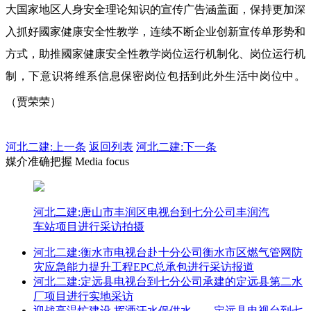
大国家地区人身安全理论知识的宣传广告涵盖面，保持更加深
入抓好國家健康安全性教学，连续不断企业创新宣传单形势和
方式，助推國家健康安全性教学岗位运行机制化、岗位运行机
制，下意识将维系信息保密岗位包括到此外生活中岗位中。
（贾荣荣）
河北二建:
上一条
返回列表
河北二建:下一条
媒介准确把握 Media focus
河北二建:唐山市丰润区电视台到七分公司丰润汽
车站项目进行采访拍摄
河北二建:衡水市电视台赴十分公司衡水市区燃气管网防
灾应急能力提升工程EPC总承包进行采访报道
河北二建:定远县电视台到七分公司承建的定远县第二水
厂项目进行实地采访
迎战高温忙建设 挥洒汗水保供水——定远县电视台到七