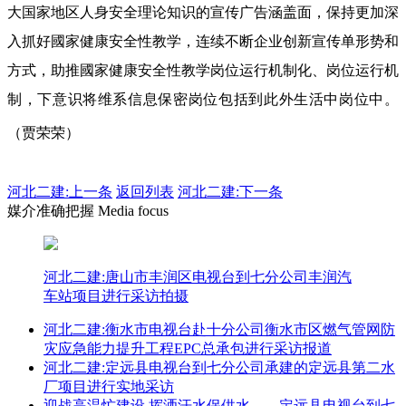
大国家地区人身安全理论知识的宣传广告涵盖面，保持更加深
入抓好國家健康安全性教学，连续不断企业创新宣传单形势和
方式，助推國家健康安全性教学岗位运行机制化、岗位运行机
制，下意识将维系信息保密岗位包括到此外生活中岗位中。
（贾荣荣）
河北二建:
上一条
返回列表
河北二建:下一条
媒介准确把握 Media focus
河北二建:唐山市丰润区电视台到七分公司丰润汽
车站项目进行采访拍摄
河北二建:衡水市电视台赴十分公司衡水市区燃气管网防
灾应急能力提升工程EPC总承包进行采访报道
河北二建:定远县电视台到七分公司承建的定远县第二水
厂项目进行实地采访
迎战高温忙建设 挥洒汗水保供水——定远县电视台到七